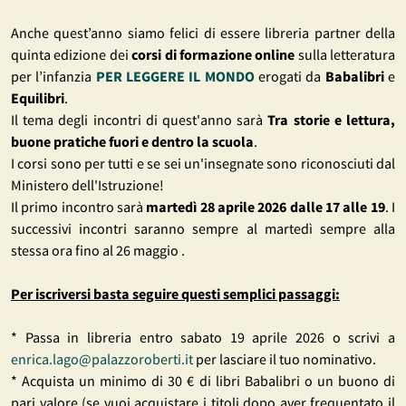
Anche quest’anno siamo felici di essere libreria partner della
quinta edizione dei
corsi di formazione online
sulla letteratura
per l’infanzia
PER LEGGERE IL MONDO
erogati da
Babalibri
e
Equilibri
.
Il tema degli incontri di quest'anno sarà
Tra storie e lettura,
buone pratiche fuori e dentro la scuola
.
I corsi sono per tutti e se sei un'insegnate sono riconosciuti dal
Ministero dell'Istruzione!
Il primo incontro sarà
martedì 28 aprile 2026 dalle 17 alle 19
. I
successivi incontri saranno sempre al martedì sempre alla
stessa ora fino al 26 maggio .
Per iscriversi basta seguire questi semplici passaggi:
* Passa in libreria entro sabato 19 aprile 2026 o scrivi a
enrica.lago@palazzoroberti.it
per lasciare il tuo nominativo.
* Acquista un minimo di 30 € di libri Babalibri o un buono di
pari valore (se vuoi acquistare i titoli dopo aver frequentato il