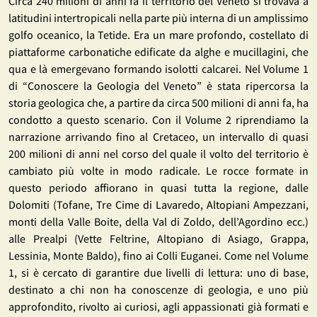
Circa 240 milioni di anni fa il territorio del Veneto si trovava a
latitudini intertropicali nella parte più interna di un amplissimo
golfo oceanico, la Tetide. Era un mare profondo, costellato di
piattaforme carbonatiche edificate da alghe e mucillagini, che
qua e là emergevano formando isolotti calcarei. Nel Volume 1
di “Conoscere la Geologia del Veneto” è stata ripercorsa la
storia geologica che, a partire da circa 500 milioni di anni fa, ha
condotto a questo scenario. Con il Volume 2 riprendiamo la
narrazione arrivando fino al Cretaceo, un intervallo di quasi
200 milioni di anni nel corso del quale il volto del territorio è
cambiato più volte in modo radicale. Le rocce formate in
questo periodo affiorano in quasi tutta la regione, dalle
Dolomiti (Tofane, Tre Cime di Lavaredo, Altopiani Ampezzani,
monti della Valle Boite, della Val di Zoldo, dell’Agordino ecc.)
alle Prealpi (Vette Feltrine, Altopiano di Asiago, Grappa,
Lessinia, Monte Baldo), fino ai Colli Euganei. Come nel Volume
1, si è cercato di garantire due livelli di lettura: uno di base,
destinato a chi non ha conoscenze di geologia, e uno più
approfondito, rivolto ai curiosi, agli appassionati già formati e