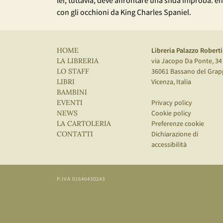
lei, tuttavia, deve affrontare una sfida improba: e
con gli occhioni da King Charles Spaniel.
Libreria Palazzo Roberti
HOME
via Jacopo Da Ponte, 34
LA LIBRERIA
36061 Bassano del Grap
LO STAFF
Vicenza, Italia
LIBRI
BAMBINI
Privacy policy
EVENTI
Cookie policy
NEWS
Preferenze cookie
LA CARTOLERIA
Dichiarazione di
CONTATTI
accessibilità
P.IVA 01640430243