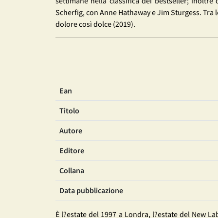
settimane nella classifica dei bestseller; inoltr
Scherfig, con Anne Hathaway e Jim Sturgess. Tra l
dolore così dolce (2019).
Ean
Titolo
Autore
Editore
Collana
Data pubblicazione
È l?estate del 1997 a Londra, l?estate del New La