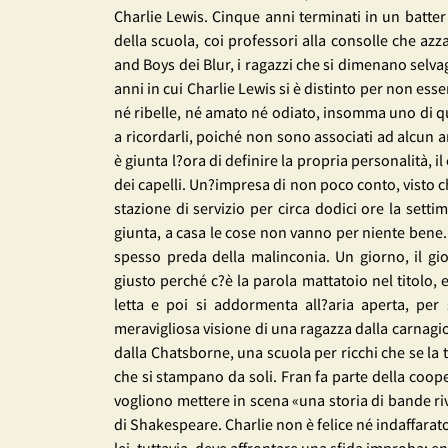
Charlie Lewis. Cinque anni terminati in un batter
della scuola, coi professori alla consolle che az
and Boys dei Blur, i ragazzi che si dimenano selv
anni in cui Charlie Lewis si è distinto per non ess
né ribelle, né amato né odiato, insomma uno di quei
a ricordarli, poiché non sono associati ad alcun 
è giunta l?ora di definire la propria personalità, il
dei capelli. Un?impresa di non poco conto, visto c
stazione di servizio per circa dodici ore la sett
giunta, a casa le cose non vanno per niente bene
spesso preda della malinconia. Un giorno, il gio
giusto perché c?è la parola mattatoio nel titolo,
letta e poi si addormenta all?aria aperta, per
meravigliosa visione di una ragazza dalla carnagion
dalla Chatsborne, una scuola per ricchi che se la ti
che si stampano da soli. Fran fa parte della coop
vogliono mettere in scena «una storia di bande riv
di Shakespeare. Charlie non è felice né indaffara