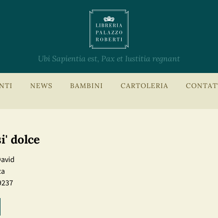
Ubi Sapientia est, Pax et Iustitia regnant
NTI
NEWS
BAMBINI
CARTOLERIA
CONTAT
i' dolce
David
za
9237