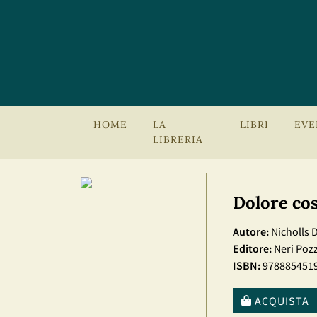
HOME
LA
LIBRI
EVE
LIBRERIA
Dolore cos
Autore:
Nicholls 
Editore:
Neri Poz
ISBN:
978885451
ACQUISTA