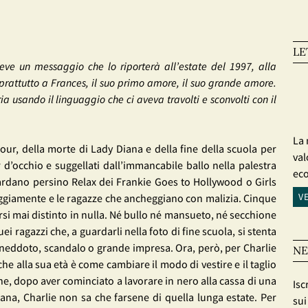
LE
eve un messaggio che lo riporterà all’estate del 1997, alla
attutto a Frances, il suo primo amore, il suo grande amore.
a usando il linguaggio che ci aveva travolti e sconvolti con il
La 
bour, della morte di Lady Diana e della fine della scuola per
val
 d’occhio e suggellati dall’immancabile ballo nella palestra
ec
zardano persino Relax dei Frankie Goes to Hollywood o Girls
V
aggiamente e le ragazze che ancheggiano con malizia. Cinque
ersi mai distinto in nulla. Né bullo né mansueto, né secchione
 ragazzi che, a guardarli nella foto di fine scuola, si stenta
aneddoto, scandalo o grande impresa. Ora, però, per Charlie
NE
 che alla sua età è come cambiare il modo di vestire e il taglio
he, dopo aver cominciato a lavorare in nero alla cassa di una
Isc
imana, Charlie non sa che farsene di quella lunga estate. Per
sui