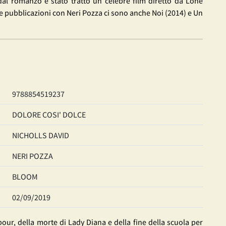
e dal romanzo è stato tratto un celebre film diretto da Lone
e pubblicazioni con Neri Pozza ci sono anche Noi (2014) e Un
9788854519237
DOLORE COSI' DOLCE
NICHOLLS DAVID
NERI POZZA
BLOOM
02/09/2019
bour, della morte di Lady Diana e della fine della scuola per