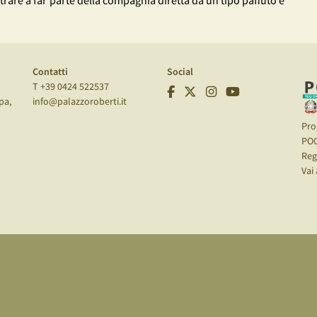
ntrare a far parte della compagnia diretta da un tipo paffuto e
Contatti
Social
T +39 0424 522537
pa,
info@palazzoroberti.it
Pro
PO
Reg
Vai 