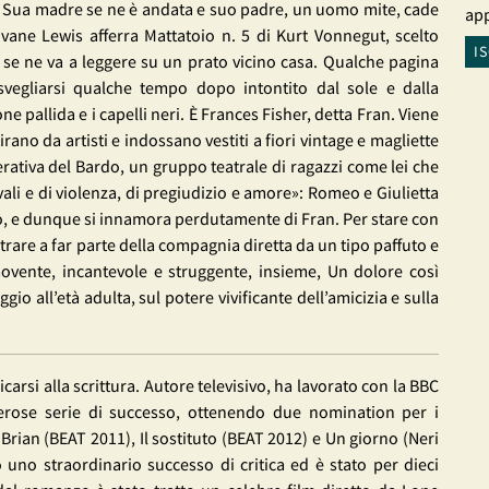
. Sua madre se ne è andata e suo padre, un uomo mite, cade
app
vane Lewis afferra Mattatoio n. 5 di Kurt Vonnegut, scelto
I
 e se ne va a leggere su un prato vicino casa. Qualche pagina
 svegliarsi qualche tempo dopo intontito dal sole e dalla
e pallida e i capelli neri. È Frances Fisher, detta Fran. Viene
rano da artisti e indossano vestiti a fiori vintage e magliette
erativa del Bardo, un gruppo teatrale di ragazzi come lei che
ali e di violenza, di pregiudizio e amore»: Romeo e Giulietta
to, e dunque si innamora perdutamente di Fran. Per stare con
ntrare a far parte della compagnia diretta da un tipo paffuto e
ovente, incantevole e struggente, insieme, Un dolore così
 all’età adulta, sul potere vivificante dell’amicizia e sulla
arsi alla scrittura. Autore televisivo, ha lavorato con la BBC
erose serie di successo, ottenendo due nomination per i
ian (BEAT 2011), Il sostituto (BEAT 2012) e Un giorno (Neri
 uno straordinario successo di critica ed è stato per dieci