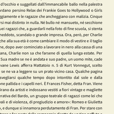
 d?occhio e suggellati dall?immancabile ballo nella palestra
zardano persino Relax dei Frankie Goes to Hollywood o Girls
aggiamente e le ragazze che ancheggiano con malizia. Cinque
ersi mai distinto in nulla. Né bullo né mansueto, né secchione
 ragazzi che, a guardarli nella foto di fine scuola, si stenta
aneddoto, scandalo o grande impresa. Ora, però, per Charlie
 che alla sua età è come cambiare il modo di vestire e il taglio
he, dopo aver cominciato a lavorare in nero alla cassa di una
imana, Charlie non sa che farsene di quella lunga estate. Per
. Sua madre se ne è andata e suo padre, un uomo mite, cade
vane Lewis afferra Mattatoio n. 5 di Kurt Vonnegut, scelto
 e se ne va a leggere su un prato vicino casa. Qualche pagina
 svegliarsi qualche tempo dopo intontito dal sole e dalla
e pallida e i capelli neri. È Frances Fisher, detta Fran. Viene
rano da artisti e indossano vestiti a fiori vintage e magliette
erativa del Bardo, un gruppo teatrale di ragazzi come lei che
ali e di violenza, di pregiudizio e amore»: Romeo e Giulietta
to, e dunque si innamora perdutamente di Fran. Per stare con