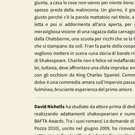
giunta, a casa le cose non vanno per niente bene
spesso preda della malinconia. Un giorno, il gio
giusto perché c’è la parola mattatoio nel titolo,
letta e poi si addormenta all’aria aperta, per
meravigliosa visione di una ragazza dalla carnagion
dalla Chatsborne, una scuola per ricchi che se la ti
che si stampano da soli. Fran fa parte della coop
vogliono mettere in scena «una storia di bande riv
di Shakespeare. Charlie non è felice né indaffara
lei, tuttavia, deve affrontare una sfida improba: e
con gli occhioni da King Charles Spaniel. Comm
dolce è una commedia amara sull’impervio passaggio
fulminea, bruciante esperienza del primo amore.
David Nicholls
ha studiato da attore prima di dedic
realizzando adattamenti shakespeariani e num
BAFTA Awards. Tra i suoi romanzi Le domande di Br
Pozza 2010), uscito nel giugno 2009, ha ricevuto