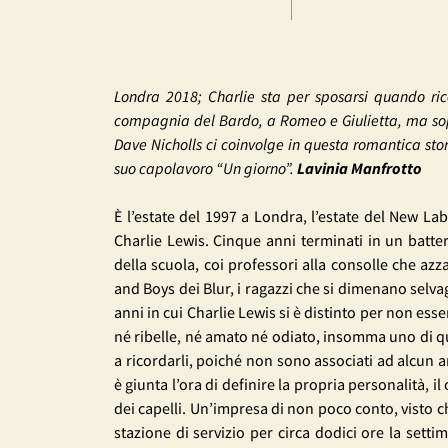
Londra 2018; Charlie sta per sposarsi quando ric
compagnia del Bardo, a Romeo e Giulietta, ma sopr
Dave Nicholls ci coinvolge in questa romantica stori
suo capolavoro “Un giorno”.
Lavinia Manfrotto
È l’estate del 1997 a Londra, l’estate del New La
Charlie Lewis. Cinque anni terminati in un batter
della scuola, coi professori alla consolle che az
and Boys dei Blur, i ragazzi che si dimenano selv
anni in cui Charlie Lewis si è distinto per non ess
né ribelle, né amato né odiato, insomma uno di quei
a ricordarli, poiché non sono associati ad alcun 
è giunta l’ora di definire la propria personalità, il
dei capelli. Un’impresa di non poco conto, visto c
stazione di servizio per circa dodici ore la sett