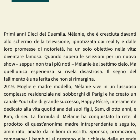
Primi anni Dieci del Duemila. Mélanie, che è cresciuta davanti
allo schermo della televisione, ipnotizzata dai reality e dalle
loro promesse di notorietà, ha un solo obiettivo nella vita:
diventare famosa. Quando supera le selezioni per un nuovo
show – seppur non tra i piú noti – Mélanie è al settimo cielo. Ma
quell’unica esperienza si rivela disastrosa. Il segno del
fallimento è una ferita che non si rimargina.
2019. Moglie e madre modello, Mélanie vive in un lussuoso
complesso residenziale nei sobborghi di Parigi e ha creato un
canale YouTube di grande successo, Happy Récré, interamente
dedicato alla vita quotidiana dei suoi figli, Sam, di otto anni, e
Kim, di sei. La formula di Mélanie ha conquistato la rete: il
prodotto di quest’anonima madre intraprendente è seguito,
ammirato, amato da milioni di iscritti. Sponsor, promozioni,
campagne: i bambini si prestano alle richieste delle aziende