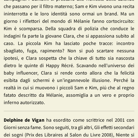
che passano per il filtro materno; Sam e Kim vivono una recita
ininterrotta e le loro identità sono ormai un brand. Ma un
giorno i riflettori del mondo di Mélanie fanno cortocircuito:
Kim è scomparsa. Della squadra di polizia che conduce le
indagini fa parte la giovane Clara, che si appassiona subito al
caso. La piccola Kim ha lasciato poche tracce: incontro
sbagliato, fuga, rapimento? Non si può scartare nessuna
ipotesi, e Clara sospetta che la chiave di tutto sia nascosta
dietro le quinte di Happy Récré. Scavando nell’universo dei
baby influencer, Clara si rende conto allora che la felicità
esibita dagli schermi è un’ingannevole illusione. Perché la
realtà in cui si muovono i piccoli Sam e Kim, piú che al regno
fatato descritto da Mélanie, assomiglia a un vero e proprio
inferno autorizzato.
Delphine de Vigan
ha esordito come scrittrice nel 2001 con
Giorni senza fame. Sono seguiti, tra gli altri, Gli effetti secondari
dei sogni (Prix des Libraires al Salon du Livre 2008), Niente si