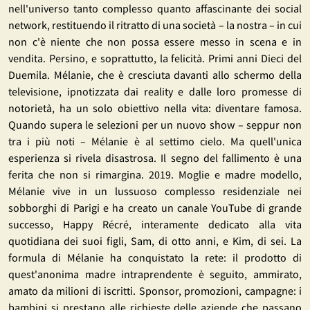
nell'universo tanto complesso quanto affascinante dei social
network, restituendo il ritratto di una società – la nostra – in cui
non c'è niente che non possa essere messo in scena e in
vendita. Persino, e soprattutto, la felicità. Primi anni Dieci del
Duemila. Mélanie, che è cresciuta davanti allo schermo della
televisione, ipnotizzata dai reality e dalle loro promesse di
notorietà, ha un solo obiettivo nella vita: diventare famosa.
Quando supera le selezioni per un nuovo show – seppur non
tra i più noti – Mélanie è al settimo cielo. Ma quell'unica
esperienza si rivela disastrosa. Il segno del fallimento è una
ferita che non si rimargina. 2019. Moglie e madre modello,
Mélanie vive in un lussuoso complesso residenziale nei
sobborghi di Parigi e ha creato un canale YouTube di grande
successo, Happy Récré, interamente dedicato alla vita
quotidiana dei suoi figli, Sam, di otto anni, e Kim, di sei. La
formula di Mélanie ha conquistato la rete: il prodotto di
quest'anonima madre intraprendente è seguito, ammirato,
amato da milioni di iscritti. Sponsor, promozioni, campagne: i
bambini si prestano alle richieste delle aziende che passano