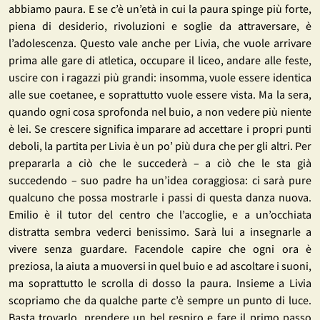
abbiamo paura. E se c’è un’età in cui la paura spinge più forte,
piena di desiderio, rivoluzioni e soglie da attraversare, è
l’adolescenza. Questo vale anche per Livia, che vuole arrivare
prima alle gare di atletica, occupare il liceo, andare alle feste,
uscire con i ragazzi più grandi: insomma, vuole essere identica
alle sue coetanee, e soprattutto vuole essere vista. Ma la sera,
quando ogni cosa sprofonda nel buio, a non vedere più niente
è lei. Se crescere significa imparare ad accettare i propri punti
deboli, la partita per Livia è un po’ più dura che per gli altri. Per
prepararla a ciò che le succederà – a ciò che le sta già
succedendo – suo padre ha un’idea coraggiosa: ci sarà pure
qualcuno che possa mostrarle i passi di questa danza nuova.
Emilio è il tutor del centro che l’accoglie, e a un’occhiata
distratta sembra vederci benissimo. Sarà lui a insegnarle a
vivere senza guardare. Facendole capire che ogni ora è
preziosa, la aiuta a muoversi in quel buio e ad ascoltare i suoni,
ma soprattutto le scrolla di dosso la paura. Insieme a Livia
scopriamo che da qualche parte c’è sempre un punto di luce.
Basta trovarlo, prendere un bel respiro e fare il primo passo