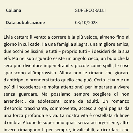
Collana
SUPERCORALLI
Data pubblicazione
03/10/2023
Livia cattura il vento: a correre è la più veloce, almeno fino al
giorno in cui cade. Ha una famiglia allegra, una migliore amica,
due occhi bellissimi, e tutti – proprio tutti – i desideri della sua
età. Ma nel suo sguardo esiste un angolo cieco, un buio che la
sera può diventare impenetrabile: piccole come spilli, le cose
spariscono all’improvviso. Allora non le rimane che giocare
d’anticipo, e prendersi tutto quello che può. Certo, ci vuole un
po’ di incoscienza (e molta attenzione) per imparare a vivere
senza guardare. Ma possiamo sempre scegliere di non
arrenderci, da adolescenti come da adulti. Un romanzo
d’esordio trascinante, commovente, acceso a ogni pagina da
una forza profonda e viva. La nostra vita è costellata di linee
d’ombra. Alcune le superiamo quasi senza accorgercene, altre
invece rimangono lì per sempre, invalicabili, a ricordarci che