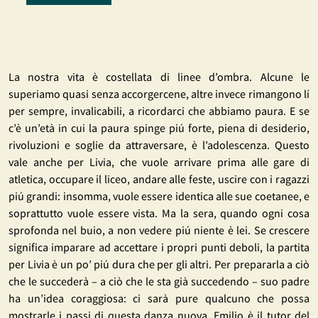
La nostra vita è costellata di linee d’ombra. Alcune le
superiamo quasi senza accorgercene, altre invece rimangono lí
per sempre, invalicabili, a ricordarci che abbiamo paura. E se
c’è un’età in cui la paura spinge piú forte, piena di desiderio,
rivoluzioni e soglie da attraversare, è l’adolescenza. Questo
vale anche per Livia, che vuole arrivare prima alle gare di
atletica, occupare il liceo, andare alle feste, uscire con i ragazzi
piú grandi: insomma, vuole essere identica alle sue coetanee, e
soprattutto vuole essere vista. Ma la sera, quando ogni cosa
sprofonda nel buio, a non vedere piú niente è lei. Se crescere
significa imparare ad accettare i propri punti deboli, la partita
per Livia è un po’ piú dura che per gli altri. Per prepararla a ciò
che le succederà – a ciò che le sta già succedendo – suo padre
ha un’idea coraggiosa: ci sarà pure qualcuno che possa
mostrarle i passi di questa danza nuova. Emilio è il tutor del