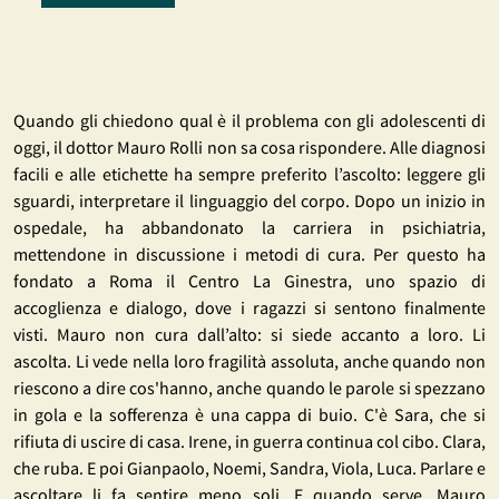
Quando gli chiedono qual è il problema con gli adolescenti di
oggi, il dottor Mauro Rolli non sa cosa rispondere. Alle diagnosi
facili e alle etichette ha sempre preferito l’ascolto: leggere gli
sguardi, interpretare il linguaggio del corpo. Dopo un inizio in
ospedale, ha abbandonato la carriera in psichiatria,
mettendone in discussione i metodi di cura. Per questo ha
fondato a Roma il Centro La Ginestra, uno spazio di
accoglienza e dialogo, dove i ragazzi si sentono finalmente
visti. Mauro non cura dall’alto: si siede accanto a loro. Li
ascolta. Li vede nella loro fragilità assoluta, anche quando non
riescono a dire cos'hanno, anche quando le parole si spezzano
in gola e la sofferenza è una cappa di buio. C'è Sara, che si
rifiuta di uscire di casa. Irene, in guerra continua col cibo. Clara,
che ruba. E poi Gianpaolo, Noemi, Sandra, Viola, Luca. Parlare e
ascoltare li fa sentire meno soli. E quando serve, Mauro