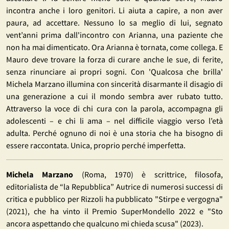
incontra anche i loro genitori. Li aiuta a capire, a non aver
paura, ad accettare. Nessuno lo sa meglio di lui, segnato
vent’anni prima dall'incontro con Arianna, una paziente che
non ha mai dimenticato. Ora Arianna è tornata, come collega. E
Mauro deve trovare la forza di curare anche le sue, di ferite,
senza rinunciare ai propri sogni. Con 'Qualcosa che brilla'
Michela Marzano illumina con sincerità disarmante il disagio di
una generazione a cui il mondo sembra aver rubato tutto.
Attraverso la voce di chi cura con la parola, accompagna gli
adolescenti – e chi li ama – nel difficile viaggio verso l’età
adulta. Perché ognuno di noi è una storia che ha bisogno di
essere raccontata. Unica, proprio perché imperfetta.
Michela Marzano
(Roma, 1970) è scrittrice, filosofa,
editorialista de “la Repubblica” Autrice di numerosi successi di
critica e pubblico per Rizzoli ha pubblicato "Stirpe e vergogna"
(2021), che ha vinto il Premio SuperMondello 2022 e "Sto
ancora aspettando che qualcuno mi chieda scusa" (2023).