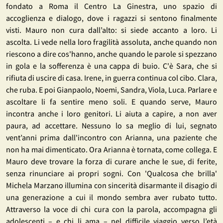
fondato a Roma il Centro La Ginestra, uno spazio di
accoglienza e dialogo, dove i ragazzi si sentono finalmente
visti. Mauro non cura dall’alto: si siede accanto a loro. Li
ascolta. Li vede nella loro fragilità assoluta, anche quando non
riescono a dire cos'hanno, anche quando le parole si spezzano
in gola e la sofferenza è una cappa di buio. C'è Sara, che si
rifiuta di uscire di casa. Irene, in guerra continua col cibo. Clara,
che ruba. E poi Gianpaolo, Noemi, Sandra, Viola, Luca. Parlare e
ascoltare li fa sentire meno soli. E quando serve, Mauro
incontra anche i loro genitori. Li aiuta a capire, a non aver
paura, ad accettare. Nessuno lo sa meglio di lui, segnato
vent’anni prima dall'incontro con Arianna, una paziente che
non ha mai dimenticato. Ora Arianna è tornata, come collega. E
Mauro deve trovare la forza di curare anche le sue, di ferite,
senza rinunciare ai propri sogni. Con 'Qualcosa che brilla'
Michela Marzano illumina con sincerità disarmante il disagio di
una generazione a cui il mondo sembra aver rubato tutto.
Attraverso la voce di chi cura con la parola, accompagna gli
adolescenti – e chi li ama – nel difficile viaggio verso l’età