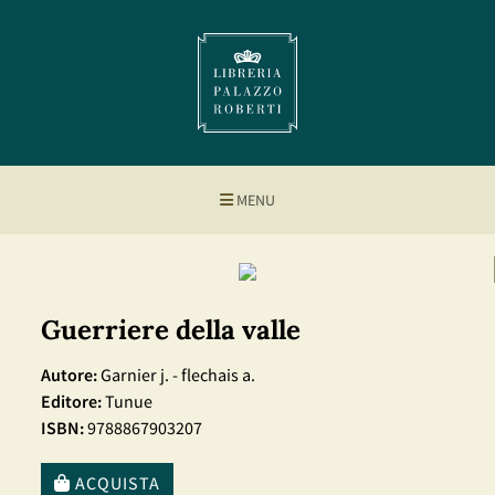
MENU
Guerriere della valle
Autore:
Garnier j. - flechais a.
Editore:
Tunue
ISBN:
9788867903207
ACQUISTA