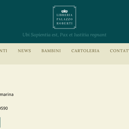
Ubi Sapientia est, Pax et Iustitia regnant
NTI
NEWS
BAMBINI
CARTOLERIA
CONTAT
 marina
9590