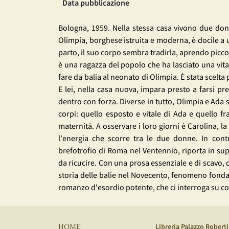
Data pubblicazione
Bologna, 1959. Nella stessa casa vivono due don
Olimpia, borghese istruita e moderna, è docile a un
parto, il suo corpo sembra tradirla, aprendo piccole
è una ragazza del popolo che ha lasciato una vita
fare da balia al neonato di Olimpia. È stata scelta
E lei, nella casa nuova, impara presto a farsi pre
dentro con forza. Diverse in tutto, Olimpia e Ada s
corpi: quello esposto e vitale di Ada e quello fra
maternità. A osservare i loro giorni è Carolina, l
l'energia che scorre tra le due donne. In con
brefotrofio di Roma nel Ventennio, riporta in sup
da ricucire. Con una prosa essenziale e di scavo, c
storia delle balie nel Novecento, fenomeno fondati
romanzo d'esordio potente, che ci interroga su cosa 
Libreria Palazzo Roberti
HOME