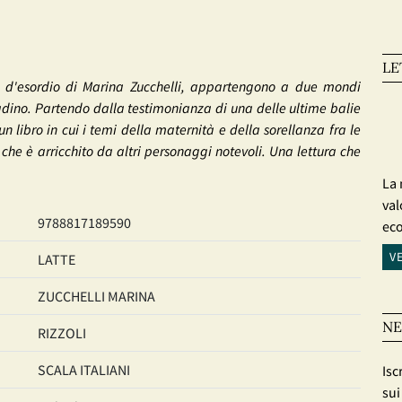
LE
 d'esordio di Marina Zucchelli, appartengono a due mondi
adino. Partendo dalla testimonianza di una delle ultime balie
 un libro in cui i temi della maternità e della sorellanza fra le
he è arricchito da altri personaggi notevoli. Una lettura che
La 
val
9788817189590
ec
V
LATTE
ZUCCHELLI MARINA
NE
RIZZOLI
SCALA ITALIANI
Isc
sui