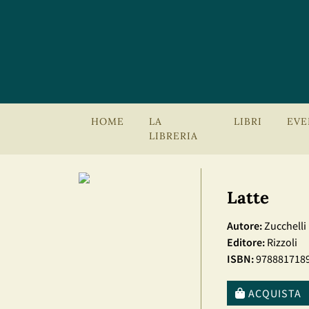
HOME
LA
LIBRI
EVE
LIBRERIA
Latte
Autore:
Zucchelli
Editore:
Rizzoli
ISBN:
978881718
ACQUISTA