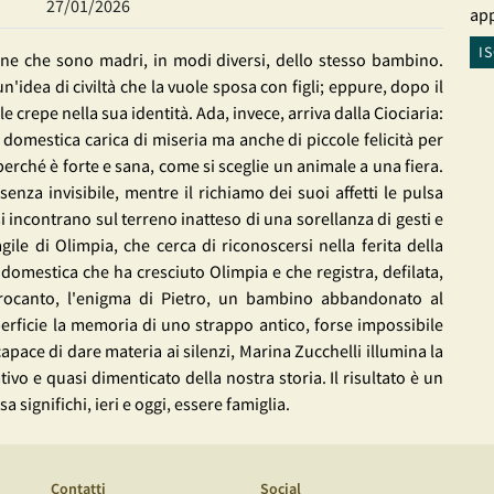
27/01/2026
app
I
ne che sono madri, in modi diversi, dello stesso bambino.
'idea di civiltà che la vuole sposa con figli; eppure, dopo il
 crepe nella sua identità. Ada, invece, arriva dalla Ciociaria:
 domestica carica di miseria ma anche di piccole felicità per
 perché è forte e sana, come si sceglie un animale a una fiera.
senza invisibile, mentre il richiamo dei suoi affetti le pulsa
i incontrano sul terreno inatteso di una sorellanza di gesti e
gile di Olimpia, che cerca di riconoscersi nella ferita della
a domestica che ha cresciuto Olimpia e che registra, defilata,
trocanto, l'enigma di Pietro, un bambino abbandonato al
erficie la memoria di uno strappo antico, forse impossibile
apace di dare materia ai silenzi, Marina Zucchelli illumina la
vo e quasi dimenticato della nostra storia. Il risultato è un
significhi, ieri e oggi, essere famiglia.
Contatti
Social