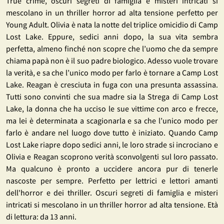
True crime, oscuri segreti di famiglia e misteri intricati si
mescolano in un thriller horror ad alta tensione perfetto per
Young Adult. Olivia è nata la notte del triplice omicidio di Camp
Lost Lake. Eppure, sedici anni dopo, la sua vita sembra
perfetta, almeno finché non scopre che l’uomo che da sempre
chiama papà non è il suo padre biologico. Adesso vuole trovare
la verità, e sa che l’unico modo per farlo è tornare a Camp Lost
Lake. Reagan è cresciuta in fuga con una presunta assassina.
Tutti sono convinti che sua madre sia la Strega di Camp Lost
Lake, la donna che ha ucciso le sue vittime con arco e frecce,
ma lei è determinata a scagionarla e sa che l’unico modo per
farlo è andare nel luogo dove tutto è iniziato. Quando Camp
Lost Lake riapre dopo sedici anni, le loro strade si incrociano e
Olivia e Reagan scoprono verità sconvolgenti sul loro passato.
Ma qualcuno è pronto a uccidere ancora pur di tenerle
nascoste per sempre. Perfetto per lettrici e lettori amanti
dell'horror e dei thriller. Oscuri segreti di famiglia e misteri
intricati si mescolano in un thriller horror ad alta tensione. Età
di lettura: da 13 anni.