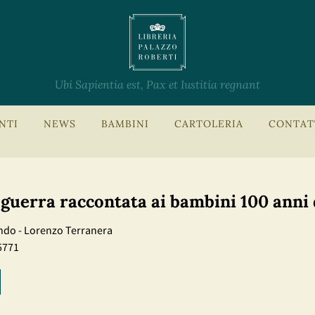
Ubi Sapientia est, Pax et Iustitia regnant
NTI
NEWS
BAMBINI
CARTOLERIA
CONTAT
 guerra raccontata ai bambini 100 anni
ndo - Lorenzo Terranera
5771