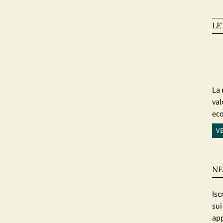
LE
La 
val
ec
V
NE
Isc
sui
app