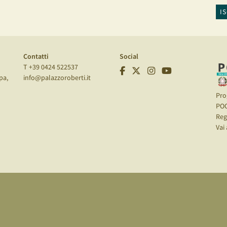
I
Contatti
Social
T +39 0424 522537
pa,
info@palazzoroberti.it
Pro
PO
Reg
Vai 