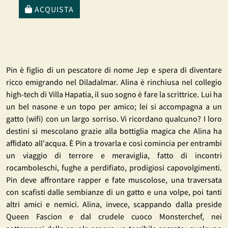
ACQUISTA
Pin è figlio di un pescatore di nome Jep e spera di diventare
ricco emigrando nel Diladalmar. Alina è rinchiusa nel collegio
high-tech di Villa Hapatia, il suo sogno è fare la scrittrice. Lui ha
un bel nasone e un topo per amico; lei si accompagna a un
gatto (wifi) con un largo sorriso. Vi ricordano qualcuno? I loro
destini si mescolano grazie alla bottiglia magica che Alina ha
affidato all'acqua. È Pin a trovarla e così comincia per entrambi
un viaggio di terrore e meraviglia, fatto di incontri
rocamboleschi, fughe a perdifiato, prodigiosi capovolgimenti.
Pin deve affrontare rapper e fate muscolose, una traversata
con scafisti dalle sembianze di un gatto e una volpe, poi tanti
altri amici e nemici. Alina, invece, scappando dalla preside
Queen Fascion e dal crudele cuoco Monsterchef, nei