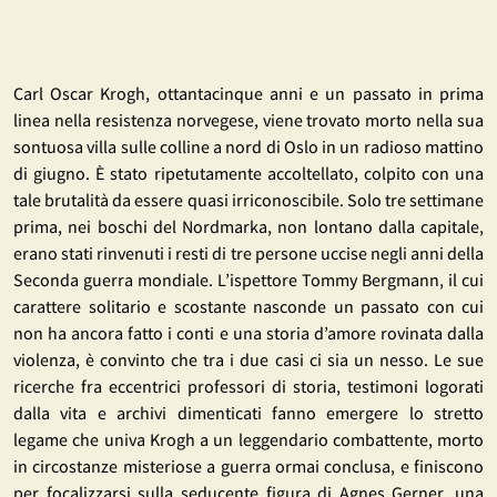
Carl Oscar Krogh, ottantacinque anni e un passato in prima
linea nella resistenza norvegese, viene trovato morto nella sua
sontuosa villa sulle colline a nord di Oslo in un radioso mattino
di giugno. È stato ripetutamente accoltellato, colpito con una
tale brutalità da essere quasi irriconoscibile. Solo tre settimane
prima, nei boschi del Nordmarka, non lontano dalla capitale,
erano stati rinvenuti i resti di tre persone uccise negli anni della
Seconda guerra mondiale. L’ispettore Tommy Bergmann, il cui
carattere solitario e scostante nasconde un passato con cui
non ha ancora fatto i conti e una storia d’amore rovinata dalla
violenza, è convinto che tra i due casi ci sia un nesso. Le sue
ricerche fra eccentrici professori di storia, testimoni logorati
dalla vita e archivi dimenticati fanno emergere lo stretto
legame che univa Krogh a un leggendario combattente, morto
in circostanze misteriose a guerra ormai conclusa, e finiscono
per focalizzarsi sulla seducente figura di Agnes Gerner, una