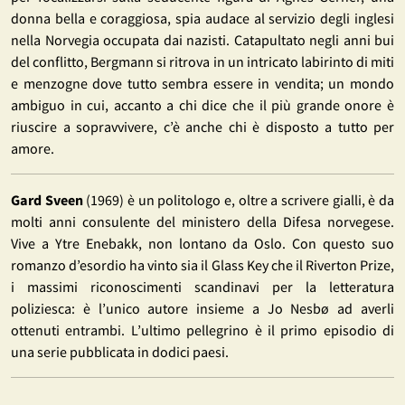
donna bella e coraggiosa, spia audace al servizio degli inglesi
nella Norvegia occupata dai nazisti. Catapultato negli anni bui
del conflitto, Bergmann si ritrova in un intricato labirinto di miti
e menzogne dove tutto sembra essere in vendita; un mondo
ambiguo in cui, accanto a chi dice che il più grande onore è
riuscire a sopravvivere, c’è anche chi è disposto a tutto per
amore.
Gard Sveen
(1969) è un politologo e, oltre a scrivere gialli, è da
molti anni consulente del ministero della Difesa norvegese.
Vive a Ytre Enebakk, non lontano da Oslo. Con questo suo
romanzo d’esordio ha vinto sia il Glass Key che il Riverton Prize,
i massimi riconoscimenti scandinavi per la letteratura
poliziesca: è l’unico autore insieme a Jo Nesbø ad averli
ottenuti entrambi. L’ultimo pellegrino è il primo episodio di
una serie pubblicata in dodici paesi.