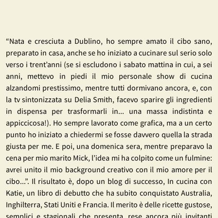
“Nata e cresciuta a Dublino, ho sempre amato il cibo sano,
preparato in casa, anche se ho iniziato a cucinare sul serio solo
verso i trent’anni (se si escludono i sabato mattina in cui, a sei
anni, mettevo in piedi il mio personale show di cucina
alzandomi prestissimo, mentre tutti dormivano ancora, e, con
la tv sintonizzata su Delia Smith, facevo sparire gli ingredienti
in dispensa per trasformarli in... una massa indistinta e
appiccicosa!). Ho sempre lavorato come grafica, ma a un certo
punto ho iniziato a chiedermi se fosse davvero quella la strada
giusta per me. E poi, una domenica sera, mentre preparavo la
cena per mio marito Mick, l’idea mi ha colpito come un fulmine:
avrei unito il mio background creativo con il mio amore per il
cibo...”. Il risultato è, dopo un blog di successo, In cucina con
Katie, un libro di debutto che ha subito conquistato Australia,
Inghilterra, Stati Uniti e Francia. Il merito è delle ricette gustose,
semplici e stagionali che presenta, rese ancora più invitanti