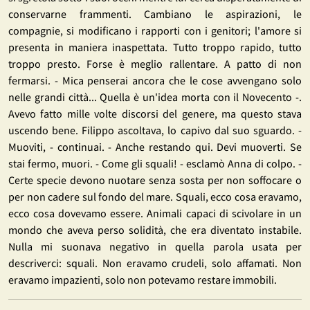
conservarne frammenti. Cambiano le aspirazioni, le
compagnie, si modificano i rapporti con i genitori; l'amore si
presenta in maniera inaspettata. Tutto troppo rapido, tutto
troppo presto. Forse è meglio rallentare. A patto di non
fermarsi. - Mica penserai ancora che le cose avvengano solo
nelle grandi città... Quella è un'idea morta con il Novecento -.
Avevo fatto mille volte discorsi del genere, ma questo stava
uscendo bene. Filippo ascoltava, lo capivo dal suo sguardo. -
Muoviti, - continuai. - Anche restando qui. Devi muoverti. Se
stai fermo, muori. - Come gli squali! - esclamò Anna di colpo. -
Certe specie devono nuotare senza sosta per non soffocare o
per non cadere sul fondo del mare. Squali, ecco cosa eravamo,
ecco cosa dovevamo essere. Animali capaci di scivolare in un
mondo che aveva perso solidità, che era diventato instabile.
Nulla mi suonava negativo in quella parola usata per
descriverci: squali. Non eravamo crudeli, solo affamati. Non
eravamo impazienti, solo non potevamo restare immobili.