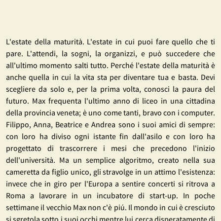
L'estate della maturità. L'estate in cui puoi fare quello che ti
pare. L'attendi, la sogni, la organizzi, e può succedere che
all'ultimo momento salti tutto. Perché l'estate della maturità è
anche quella in cui la vita sta per diventare tua e basta. Devi
scegliere da solo e, per la prima volta, conosci la paura del
futuro. Max frequenta l'ultimo anno di liceo in una cittadina
della provincia veneta; è uno come tanti, bravo con i computer.
Filippo, Anna, Beatrice e Andrea sono i suoi amici di sempre:
con loro ha diviso ogni istante fin dall'asilo e con loro ha
progettato di trascorrere i mesi che precedono l'inizio
dell'università. Ma un semplice algoritmo, creato nella sua
cameretta da figlio unico, gli stravolge in un attimo l'esistenza:
invece che in giro per l'Europa a sentire concerti si ritrova a
Roma a lavorare in un incubatore di start-up. In poche
settimane il vecchio Max non c'è piú. Il mondo in cui è cresciuto
si sgretola sotto i suoi occhi mentre lui cerca disperatamente di