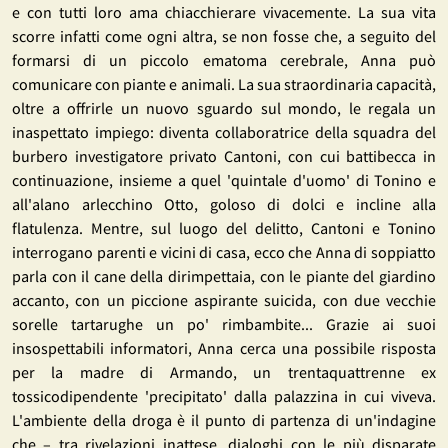
e con tutti loro ama chiacchierare vivacemente. La sua vita
scorre infatti come ogni altra, se non fosse che, a seguito del
formarsi di un piccolo ematoma cerebrale, Anna può
comunicare con piante e animali. La sua straordinaria capacità,
oltre a offrirle un nuovo sguardo sul mondo, le regala un
inaspettato impiego: diventa collaboratrice della squadra del
burbero investigatore privato Cantoni, con cui battibecca in
continuazione, insieme a quel 'quintale d'uomo' di Tonino e
all'alano arlecchino Otto, goloso di dolci e incline alla
flatulenza. Mentre, sul luogo del delitto, Cantoni e Tonino
interrogano parenti e vicini di casa, ecco che Anna di soppiatto
parla con il cane della dirimpettaia, con le piante del giardino
accanto, con un piccione aspirante suicida, con due vecchie
sorelle tartarughe un po' rimbambite... Grazie ai suoi
insospettabili informatori, Anna cerca una possibile risposta
per la madre di Armando, un trentaquattrenne ex
tossicodipendente 'precipitato' dalla palazzina in cui viveva.
L'ambiente della droga è il punto di partenza di un'indagine
che – tra rivelazioni inattese, dialoghi con le più disparate