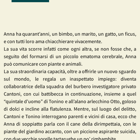
Anna ha quarant’anni, un bimbo, un marito, un gatto, un ficus,
e con tutti loro ama chiacchierare vivacemente.
La sua vita scorre infatti come ogni altra, se non fosse che, a
seguito del formarsi di un piccolo ematoma cerebrale, Anna
può comunicare con piante e animali.
La sua straordinaria capacità, oltre a offrirle un nuovo sguardo
sul mondo, le regala un inaspettato impiego: diventa
collaboratrice della squadra del burbero investigatore privato
Cantoni, con cui battibecca in continuazione, insieme a quel
“quintale d’uomo” di Tonino e all’alano arlecchino Otto, goloso
di dolci e incline alla flatulenza. Mentre, sul luogo del delitto,
Cantoni e Tonino interrogano parenti e vicini di casa, ecco che
Anna di soppiatto parla con il cane della dirimpettaia, con le
piante del giardino accanto, con un piccione aspirante suicida,
con due vecchie sorelle tartarughe un po’ rimbambite…