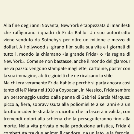
Alla fine degli anni Novanta, New York è tappezzata di manifesti
che raffigurano i quadri di Frida Kahlo. Un suo autoritratto
viene venduto da Sotheby’s per oltre un milione e mezzo di
dollari. A Hollywood si girano film sulla sua vita e i giornali di
tutto il mondo la chiamano «la grande Frida» o «la regina di
New York». Come se non bastasse, anche il mondo del glamour
ne va pazzo: vengono stampate magliette, cartoline, poster con
la sua immagine, abiti e gioielli che ne ricalcano lo stile.
Ma chi era veramente Frida Kahlo e perché si parla ancora così
tanto di lei? Nata nel 1910 a Coyoacan, in Messico, Frida sembra
un personaggio uscito dalla penna di Gabriel García Márquez:
piccola, fiera, sopravvissuta alla poliomielite a sei anni e a un
brutto incidente stradale a diciotto che la lascerà invalida, con
tremendi dolori alla schiena che la perseguiteranno fino alla
morte. Nella vita privata e nella produzione artistica, Frida è
combattuta tra due anime: il candore, da un lato, e la ferocia,