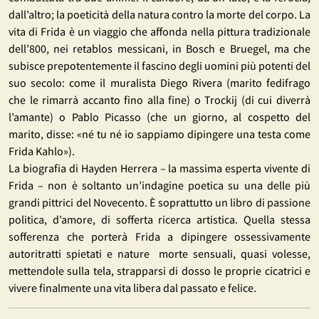
dall’altro; la poeticità della natura contro la morte del corpo. La
vita di Frida è un viaggio che affonda nella pittura tradizionale
dell’800, nei retablos messicani, in Bosch e Bruegel, ma che
subisce prepotentemente il fascino degli uomini più potenti del
suo secolo: come il muralista Diego Rivera (marito fedifrago
che le rimarrà accanto fino alla fine) o Trockij (di cui diverrà
l’amante) o Pablo Picasso (che un giorno, al cospetto del
marito, disse: «né tu né io sappiamo dipingere una testa come
Frida Kahlo»).
La biografia di Hayden Herrera – la massima esperta vivente di
Frida – non è soltanto un’indagine poetica su una delle più
grandi pittrici del Novecento. È soprattutto un libro di passione
politica, d’amore, di sofferta ricerca artistica. Quella stessa
sofferenza che porterà Frida a dipingere ossessivamente
autoritratti spietati e nature morte sensuali, quasi volesse,
mettendole sulla tela, strapparsi di dosso le proprie cicatrici e
vivere finalmente una vita libera dal passato e felice.