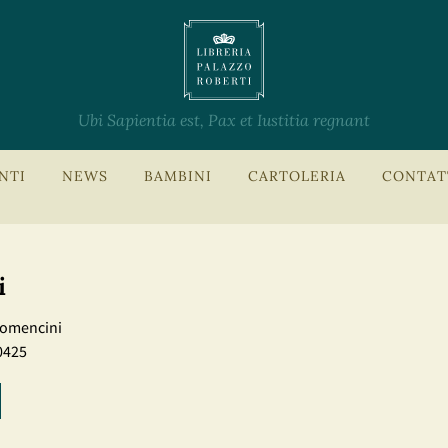
Ubi Sapientia est, Pax et Iustitia regnant
NTI
NEWS
BAMBINI
CARTOLERIA
CONTAT
i
Comencini
0425