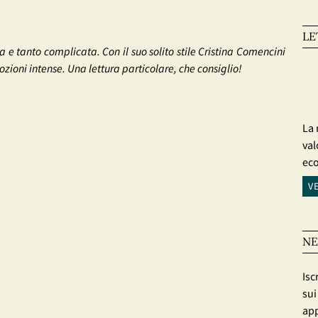
LE
 e tanto complicata. Con il suo solito stile Cristina Comencini
zioni intense. Una lettura particolare, che consiglio!
La 
val
ec
V
NE
Isc
sui
app