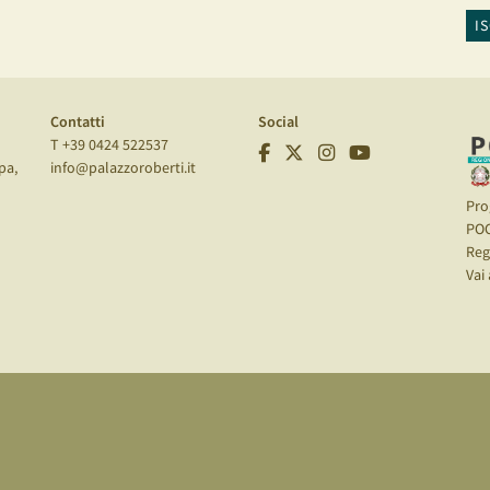
I
Contatti
Social
T +39 0424 522537
pa,
info@palazzoroberti.it
Pro
PO
Reg
Vai 