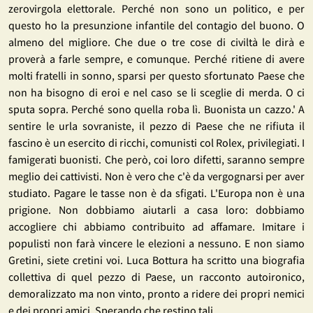
zerovirgola elettorale. Perché non sono un politico, e per
questo ho la presunzione infantile del contagio del buono. O
almeno del migliore. Che due o tre cose di civiltà le dirà e
proverà a farle sempre, e comunque. Perché ritiene di avere
molti fratelli in sonno, sparsi per questo sfortunato Paese che
non ha bisogno di eroi e nel caso se li sceglie di merda. O ci
sputa sopra. Perché sono quella roba lì. Buonista un cazzo.' A
sentire le urla sovraniste, il pezzo di Paese che ne rifiuta il
fascino è un esercito di ricchi, comunisti col Rolex, privilegiati. I
famigerati buonisti. Che però, coi loro difetti, saranno sempre
meglio dei cattivisti. Non è vero che c'è da vergognarsi per aver
studiato. Pagare le tasse non è da sfigati. L'Europa non è una
prigione. Non dobbiamo aiutarli a casa loro: dobbiamo
accogliere chi abbiamo contribuito ad affamare. Imitare i
populisti non farà vincere le elezioni a nessuno. E non siamo
Gretini, siete cretini voi. Luca Bottura ha scritto una biografia
collettiva di quel pezzo di Paese, un racconto autoironico,
demoralizzato ma non vinto, pronto a ridere dei propri nemici
e dei propri amici. Sperando che restino tali.