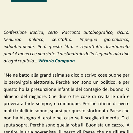
Confessione ironica, certo. Racconto autobiografico, sicuro.
Denuncia politica, senz'altro. Impegno giornalistico,
indubbiamente. Però questo libro è soprattutto divertimento
puro! A meno che non siate il destinatario della Legenda alla fine
di ogni capitolo...
Vittorio Campana
"Me ne batto alla grandissima se dico o scrivo cose buone per
lo zerovirgola elettorale. Perché non sono un politico, e per
questo ho la presunzione infantile del contagio del buono. O
almeno del migliore. Che due o tre cose di civiltà le dirà e
proverà a farle sempre, e comunque. Perché ritiene di avere
molti fratelli in sonno, sparsi per questo sfortunato Paese che
non ha bisogno di eroi e nel caso se li sceglie di merda. O ci
sputa sopra. Perché sono quella roba lì. Buonista un cazzo." A
sentire le urla sovraniste, il pezzo di Paese che ne rifiuta il