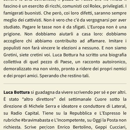
fascino è un esercito di ricchi, comunisti col Rolex, privilegiati. I
famigerati buonisti. Che però, coi loro difetti, saranno sempre
meglio dei cattivisti. Non è vero che c'è da vergognarsi per aver
studiato. Pagare le tasse non è da sfigati. L'Europa non è una
prigione. Non dobbiamo aiutarli a casa loro: dobbiamo
accogliere chi abbiamo contribuito ad affamare. Imitare i
populisti non farà vincere le elezioni a nessuno. E non siamo
Gretini, siete cretini voi. Luca Bottura ha scritto una biografia
collettiva di quel pezzo di Paese, un racconto autoironico,
demoralizzato ma non vinto, pronto a ridere dei propri nemici
e dei propri amici. Sperando che restino tali.
Luca Bottura
si guadagna da vivere scrivendo per sé e per altri.
È stato “altro direttore” del settimanale Cuore sotto la
direzione di Michele Serra e ideatore e conduttore di Lateral,
su Radio Capital. Tiene su la Repubblica e L’Espresso le
rubriche #bravimabasta e L’Incompetente, su Oggi la Posta non
richiesta. Scrive per/con Enrico Bertolino, Geppi Cucciari,