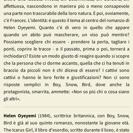
affettuosa, nascondono in maniera piú o meno consapevole
una parte non trascurabile della loro natura. E poi, ovviamente,
c'è Frances. L'identità: è questo il tema al centro del romanzo di
Helen Oyeyemi. Quanto c'è di vero in quello che appare
quando un abito può mascherare, un viso può mentire?
Possiamo scegliere chi essere - prendere la porta, tagliare i
ponti, coprire le tracce - o il passato, prima o poi, tornerà a
inchiodarci? Esiste un modo giusto di reagire quando si scopre
che la persona che ci dorme accanto, quella che ci ha tenuti in
braccio da piccoli non è chi diceva di essere? I cattivi sono
cattivi o hanno le loro ferite e giustificazioni? Non ci sono
risposte semplici in Boy, Snow, Bird, dove anche la
protagonista, smarrita, ammette: «Non so piú chi o cosa siano
gli altri».
Helen Oyeyemi
(1984), scrittrice britannica, con Boy, Snow,
Bird è già al suo quinto romanzo, nonostante la giovane età.
The Icarus Girl, il libro d'esordio, scritto durante il liceo, è stato