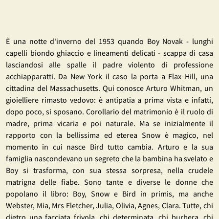
È una notte d'inverno del 1953 quando Boy Novak - lunghi
capelli biondo ghiaccio e lineamenti delicati - scappa di casa
lasciandosi alle spalle il padre violento di professione
acchiapparatti. Da New York il caso la porta a Flax Hill, una
cittadina del Massachusetts. Qui conosce Arturo Whitman, un
gioielliere rimasto vedovo: è antipatia a prima vista e infatti,
dopo poco, si sposano. Corollario del matrimonio è il ruolo di
madre, prima vicaria e poi naturale. Ma se inizialmente il
rapporto con la bellissima ed eterea Snow è magico, nel
momento in cui nasce Bird tutto cambia. Arturo e la sua
famiglia nascondevano un segreto che la bambina ha svelato e
Boy si trasforma, con sua stessa sorpresa, nella crudele
matrigna delle fiabe. Sono tante e diverse le donne che
popolano il libro: Boy, Snow e Bird in primis, ma anche
Webster, Mia, Mrs Fletcher, Julia, Olivia, Agnes, Clara. Tutte, chi
dietro una facciata frivola, chi determinata, chi burbera, chi