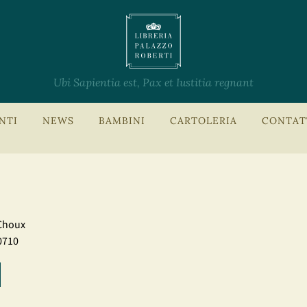
Ubi Sapientia est, Pax et Iustitia regnant
NTI
NEWS
BAMBINI
CARTOLERIA
CONTAT
Choux
0710