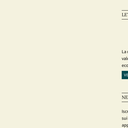
LE
La 
val
ec
V
NE
Isc
sui
app