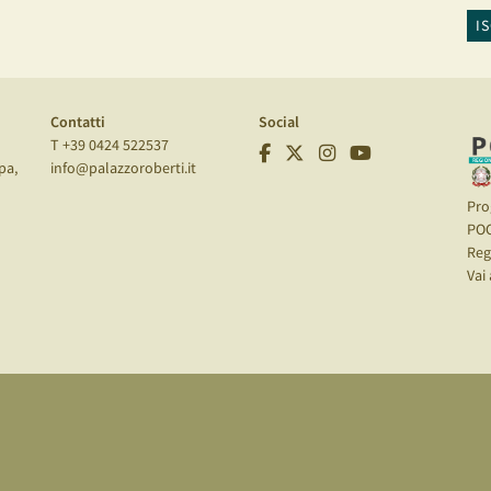
I
Contatti
Social
T +39 0424 522537
pa,
info@palazzoroberti.it
Pro
PO
Reg
Vai 