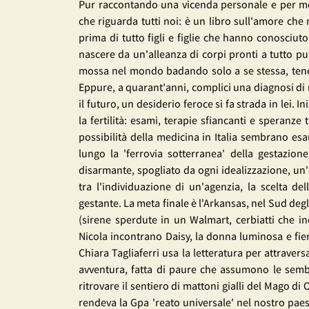
Pur raccontando una vicenda personale e per mol
che riguarda tutti noi: è un libro sull'amore che
prima di tutto figli e figlie che hanno conosciuto
nascere da un'alleanza di corpi pronti a tutto pu
mossa nel mondo badando solo a se stessa, tenen
Eppure, a quarant'anni, complici una diagnosi d
il futuro, un desiderio feroce si fa strada in lei. I
la fertilità: esami, terapie sfiancanti e speranz
possibilità della medicina in Italia sembrano es
lungo la 'ferrovia sotterranea' della gestazio
disarmante, spogliato da ogni idealizzazione, un'
tra l'individuazione di un'agenzia, la scelta de
gestante. La meta finale è l'Arkansas, nel Sud degli
(sirene sperdute in un Walmart, cerbiatti che in
Nicola incontrano Daisy, la donna luminosa e fier
Chiara Tagliaferri usa la letteratura per attrave
avventura, fatta di paure che assumono le semb
ritrovare il sentiero di mattoni gialli del Mago di
rendeva la Gpa 'reato universale' nel nostro paes