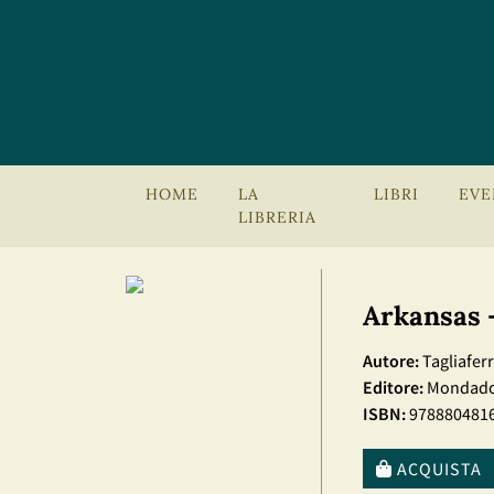
HOME
LA
LIBRI
EVE
LIBRERIA
Arkansas -
Autore:
Tagliaferr
Editore:
Mondado
ISBN:
978880481
ACQUISTA