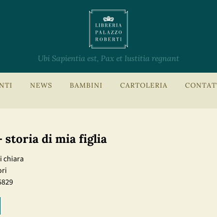
Ubi Sapientia est, Pax et Iustitia regnant
NTI
NEWS
BAMBINI
CARTOLERIA
CONTAT
 storia di mia figlia
i chiara
ri
6829