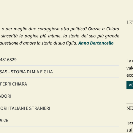
LE
o, o per meglio dire coraggioso atto politico? Grazie a Chiara
 sincerità le pagine più intime, la storia del suo più grande
questione d'amore la storia di sua figlia.
Anna Bertoncello
4816829
La 
val
AS - STORIA DI MIA FIGLIA
ec
FERRI CHIARA
V
DORI
ORI ITALIANI E STRANIERI
NE
2026
Isc
sui