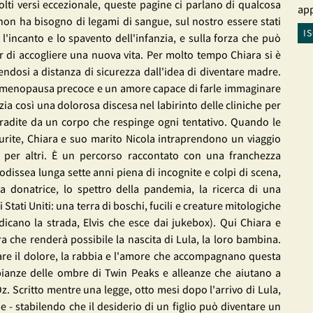
ti versi eccezionale, queste pagine ci parlano di qualcosa
app
 non ha bisogno di legami di sangue, sul nostro essere stati
I
 l'incanto e lo spavento dell'infanzia, e sulla forza che può
r di accogliere una nuova vita. Per molto tempo Chiara si è
dosi a distanza di sicurezza dall'idea di diventare madre.
i menopausa precoce e un amore capace di farle immaginare
nizia così una dolorosa discesa nel labirinto delle cliniche per
e tradite da un corpo che respinge ogni tentativo. Quando le
aurite, Chiara e suo marito Nicola intraprendono un viaggio
ne per altri. È un percorso raccontato con una franchezza
odissea lunga sette anni piena di incognite e colpi di scena,
lla donatrice, lo spettro della pandemia, la ricerca di una
 Stati Uniti: una terra di boschi, fucili e creature mitologiche
dicano la strada, Elvis che esce dai jukebox). Qui Chiara e
a che renderà possibile la nascita di Lula, la loro bambina.
rsare il dolore, la rabbia e l'amore che accompagnano questa
ianze delle ombre di Twin Peaks e alleanze che aiutano a
 Oz. Scritto mentre una legge, otto mesi dopo l'arrivo di Lula,
e - stabilendo che il desiderio di un figlio può diventare un