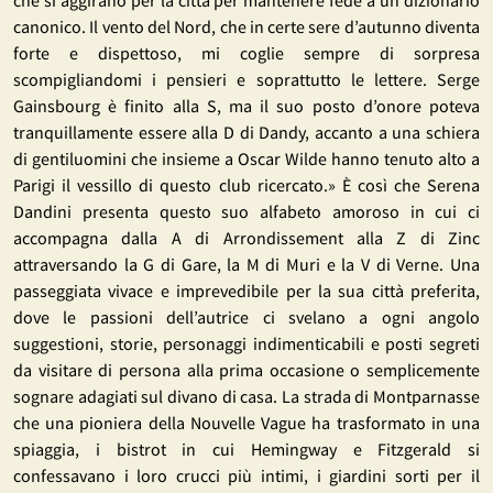
canonico. Il vento del Nord, che in certe sere d’autunno diventa
forte e dispettoso, mi coglie sempre di sorpresa
scompigliandomi i pensieri e soprattutto le lettere. Serge
Gainsbourg è finito alla S, ma il suo posto d’onore poteva
tranquillamente essere alla D di Dandy, accanto a una schiera
di gentiluomini che insieme a Oscar Wilde hanno tenuto alto a
Parigi il vessillo di questo club ricercato.» È così che Serena
Dandini presenta questo suo alfabeto amoroso in cui ci
accompagna dalla A di Arrondissement alla Z di Zinc
attraversando la G di Gare, la M di Muri e la V di Verne. Una
passeggiata vivace e imprevedibile per la sua città preferita,
dove le passioni dell’autrice ci svelano a ogni angolo
suggestioni, storie, personaggi indimenticabili e posti segreti
da visitare di persona alla prima occasione o semplicemente
sognare adagiati sul divano di casa. La strada di Montparnasse
che una pioniera della Nouvelle Vague ha trasformato in una
spiaggia, i bistrot in cui Hemingway e Fitzgerald si
confessavano i loro crucci più intimi, i giardini sorti per il