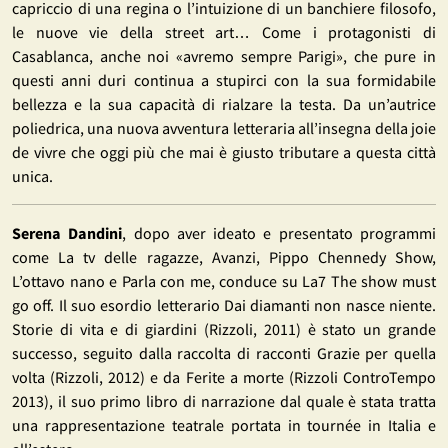
capriccio di una regina o l’intuizione di un banchiere filosofo,
le nuove vie della street art… Come i protagonisti di
Casablanca, anche noi «avremo sempre Parigi», che pure in
questi anni duri continua a stupirci con la sua formidabile
bellezza e la sua capacità di rialzare la testa. Da un’autrice
poliedrica, una nuova avventura letteraria all’insegna della joie
de vivre che oggi più che mai è giusto tributare a questa città
unica.
Serena Dandini
, dopo aver ideato e presentato programmi
come La tv delle ragazze, Avanzi, Pippo Chennedy Show,
L’ottavo nano e Parla con me, conduce su La7 The show must
go off. Il suo esordio letterario Dai diamanti non nasce niente.
Storie di vita e di giardini (Rizzoli, 2011) è stato un grande
successo, seguito dalla raccolta di racconti Grazie per quella
volta (Rizzoli, 2012) e da Ferite a morte (Rizzoli ControTempo
2013), il suo primo libro di narrazione dal quale è stata tratta
una rappresentazione teatrale portata in tournée in Italia e